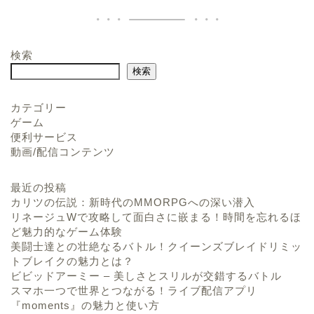
検索
検索
カテゴリー
ゲーム
便利サービス
動画/配信コンテンツ
最近の投稿
カリツの伝説：新時代のMMORPGへの深い潜入
リネージュWで攻略して面白さに嵌まる！時間を忘れるほ
ど魅力的なゲーム体験
美闘士達との壮絶なるバトル！クイーンズブレイドリミッ
トブレイクの魅力とは？
ビビッドアーミー – 美しさとスリルが交錯するバトル
スマホ一つで世界とつながる！ライブ配信アプリ
『moments』の魅力と使い方