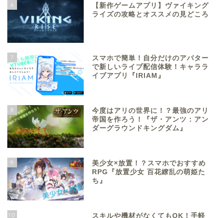
6
【新作ゲームアプリ】ヴァイキング
ライズの攻略とオススメの見どころ
7
スマホで簡単！自分だけのアバター
で新しいライブ配信体験！キャララ
イブアプリ『IRIAM』
8
今度はアリの世界に！？最強のアリ
帝国を作ろう！『ザ・アンツ：アン
ダーグラウンドキングダム』
9
美少女×放置！？スマホでおすすめ
RPG『放置少女 百花繚乱の萌姫た
ち』
10
スキルや機材がなくてもOK！手軽