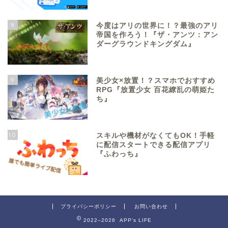
8
今度はアリの世界に！？最強のアリ
帝国を作ろう！『ザ・アンツ：アン
ダーグラウンドキングダム』
9
美少女×放置！？スマホでおすすめ
RPG『放置少女 百花繚乱の萌姫た
ち』
10
スキルや機材がなくてもOK！手軽
に配信スタートできる配信アプリ
『ふわっち』
プライバシーポリシー
お問い合わせ
2022–2026 APP's LIFE