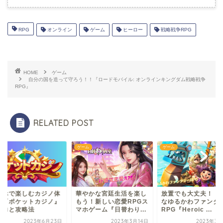
RPG
オンライン
ゲーム
ヒーロー
戦略戦争RPG
HOME
ゲーム
自分の国を造って守ろう！！『ロードモバイル: オンラインキングダム戦略戦争
RPG』
RELATED POST
ム
ゲーム
ゲーム
マホで楽しむカジノ体
華やかな宮廷生活を楽し
放置でも大丈夫！！
！『ポケットカジノ』
もう！新しい恋愛RPGス
なゆるかわファンタ
魅力と攻略法
マホゲーム『日替わり...
RPG『Heroic ...
2023年6月23日
2023年3月14日
2023年3