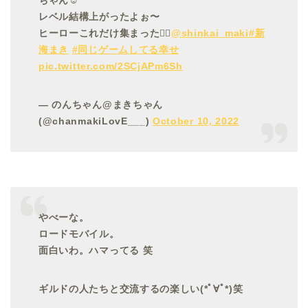
ちゃん☺️
レベル結構上がったよぉ〜
ヒーローこれだけ集まった🦸‍♀️
@shinkai_maki
#新
海まき
#同じゲームしてる幸せ
pic.twitter.com/2SCjAPm6Sh
— のんちゃん@まきちゃん
(@chanmakiLovE___)
October 10, 2022
やべーな。
ロードモバイル。
面白いわ。ハマってる 笑
ギルドの人たちと交流するの楽しい(*ﾟ∀ﾟ*)笑