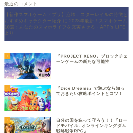
最近のコメント
【新作スマホゲームアプリ】崩壊：スターレイルの特徴と
おすすめキャラクター紹介
に
2023年最新！スマホゲーム
10選：あなたのスマホライフを充実させる - APP's LIFE
より
1
『PROJECT XENO』ブロックチェ
ーンゲームの新たな可能性
2
『Dice Dreams』で遊ぶなら知っ
ておきたい攻略ポイントとコツ！
3
自分の国を造って守ろう！！『ロー
ドモバイル: オンラインキングダム
戦略戦争RPG』