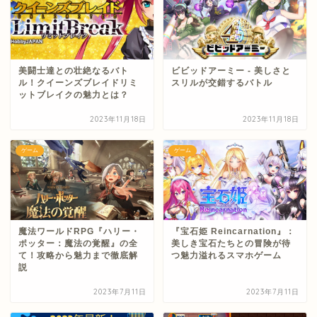
美闘士達との壮絶なるバト
ビビッドアーミー - 美しさと
ル！クイーンズブレイドリミ
スリルが交錯するバトル
ットブレイクの魅力とは？
2023年11月18日
2023年11月18日
ゲーム
ゲーム
魔法ワールドRPG『ハリー・
『宝石姫 Reincarnation』：
ポッター：魔法の覚醒』の全
美しき宝石たちとの冒険が待
て！攻略から魅力まで徹底解
つ魅力溢れるスマホゲーム
説
2023年7月11日
2023年7月11日