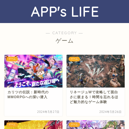
APP's LIFE
― CATEGORY ―
ゲーム
ゲーム
ゲーム
カリツの伝説：新時代の
リネージュWで攻略して面白
MMORPGへの深い潜入
さに嵌まる！時間を忘れるほ
ど魅力的なゲーム体験
2024年3月27日
2024年3月26日
ゲーム
ゲーム