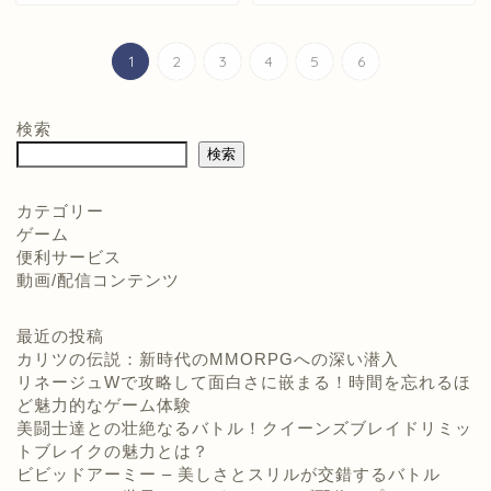
1
2
3
4
5
6
検索
検索
カテゴリー
ゲーム
便利サービス
動画/配信コンテンツ
最近の投稿
カリツの伝説：新時代のMMORPGへの深い潜入
リネージュWで攻略して面白さに嵌まる！時間を忘れるほ
ど魅力的なゲーム体験
美闘士達との壮絶なるバトル！クイーンズブレイドリミッ
トブレイクの魅力とは？
ビビッドアーミー – 美しさとスリルが交錯するバトル