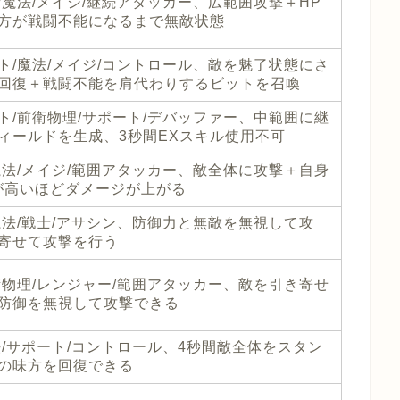
/魔法/メイジ/継続アタッカー、広範囲攻撃＋HP
方が戦闘不能になるまで無敵状態
ト/魔法/メイジ/コントロール、敵を魅了状態にさ
回復＋戦闘不能を肩代わりするビットを召喚
ト/前衛物理/サポート/デバッファー、中範囲に継
ィールドを生成、3秒間EXスキル使用不可
魔法/メイジ/範囲アタッカー、敵全体に攻撃＋自身
が高いほどダメージが上がる
魔法/戦士/アサシン、防御力と無敵を無視して攻
寄せて攻撃を行う
衛物理/レンジャー/範囲アタッカー、敵を引き寄せ
防御を無視して攻撃できる
法/サポート/コントロール、4秒間敵全体をスタン
の味方を回復できる