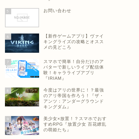
お問い合わせ
5
【新作ゲームアプリ】ヴァイ
6
キングライズの攻略とオスス
メの見どころ
スマホで簡単！自分だけのア
7
バターで新しいライブ配信体
験！キャラライブアプリ
『IRIAM』
今度はアリの世界に！？最強
8
のアリ帝国を作ろう！『ザ・
アンツ：アンダーグラウンド
キングダム』
美少女×放置！？スマホでおす
9
すめRPG『放置少女 百花繚乱
の萌姫たち』