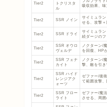
フルブライト
Tier2
トクリスタ
吸収効果、味
ル
サイミュラン
SSR ノイン
Tier2
せる、攻撃＋
サイミュラン
SSR ドライ
Tier2
続ダージのフ
SSR オウロ
ノクターン/
Tier2
ヴェルデ
を回復、HP
SSR フェナ
ノクターン/
Tier2
カイト
撃、敵を引き
SSR ハイド
ゼファー/後
Tier2
レンジアク
て範囲攻撃、
ォーツ
SSR フロー
ゼファー/魔
Tier2
ライト
させる、周囲
SSR ファン