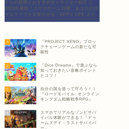
イルの特徴とおすすめキャラクター紹介
に
2023年最新！スマホゲーム10選：あなたのス
マホライフを充実させる - APP's LIFE
より
『PROJECT XENO』ブロッ
1
クチェーンゲームの新たな可
能性
『Dice Dreams』で遊ぶなら
2
知っておきたい攻略ポイント
とコツ！
自分の国を造って守ろう！！
3
『ロードモバイル: オンライン
キングダム戦略戦争RPG』
スマホでリアルなゾンビサバ
4
イバル体験ができる！『ドゥ
ームズデイ：ラストサバイバ
ー』