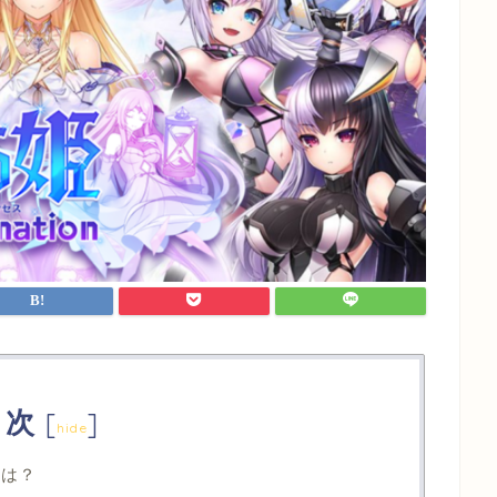
目次
[
]
hide
とは？