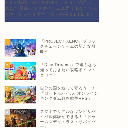
イルの特徴とおすすめキャラクター紹介
に
2023年最新！スマホゲーム10選：あなたのス
マホライフを充実させる - APP's LIFE
より
『PROJECT XENO』ブロッ
1
クチェーンゲームの新たな可
能性
『Dice Dreams』で遊ぶなら
2
知っておきたい攻略ポイント
とコツ！
自分の国を造って守ろう！！
3
『ロードモバイル: オンライン
キングダム戦略戦争RPG』
スマホでリアルなゾンビサバ
4
イバル体験ができる！『ドゥ
ームズデイ：ラストサバイバ
ー』