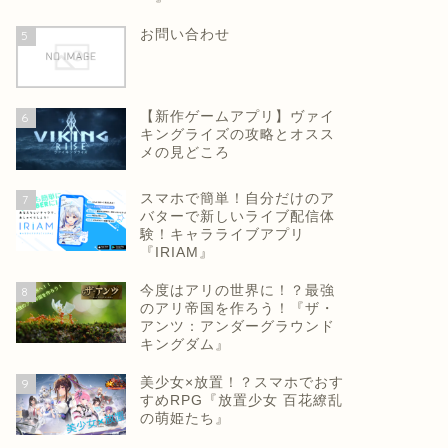
お問い合わせ
5
【新作ゲームアプリ】ヴァイ
6
キングライズの攻略とオスス
メの見どころ
スマホで簡単！自分だけのア
7
バターで新しいライブ配信体
験！キャラライブアプリ
『IRIAM』
今度はアリの世界に！？最強
8
のアリ帝国を作ろう！『ザ・
アンツ：アンダーグラウンド
キングダム』
美少女×放置！？スマホでおす
9
すめRPG『放置少女 百花繚乱
の萌姫たち』