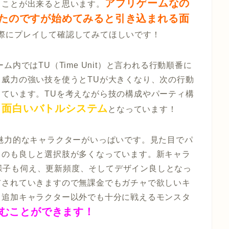
アプリゲームなの
ることが出来ると思います。
たのですが始めてみると引き込まれる面
際にプレイして確認してみてほしいです！
内ではTU（Time Unit）と言われる行動順番に
威力の強い技を使うとTUが大きくなり、次の行動
ています。TUを考えながら技の構成やパーティ構
面白いバトルシステム
、
となっています！
魅力的なキャラクターがいっぱいです。見た目でパ
るのも良しと選択肢が多くなっています。新キャラ
いる様子も伺え、更新頻度、そしてデザイン良しとなっ
布されていきますので無課金でもガチャで欲しいキ
！追加キャラクター以外でも十分に戦えるモンスタ
むことができます！