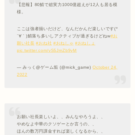
【悲報】80鯖で総実力1000億超えが12人も居る模
様。
ここは強者揃いだけど、なんだかんだ楽しいです(*
´∀｀)鯖落ち多いしアクティブが過ぎるけどねw
#お
願い社長
#おね社
#おねしゃ
#おねしょ
pic.twitter.com/vS5JmZb9yM
— みっく@ゲーム垢 (@mick_game)
October 24,
2022
お願い社長楽しいよ、、みんなやろうよ、、
やめなよ中華のクソゲーとか言うの、、
ほんの数万円課金すれば楽しくなるから、、