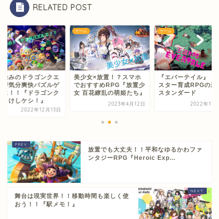
RELATED POST
ゲーム
ゲーム
ゲーム
美少女×放置！？スマホ
『エバーテイル』：モン
お馴染みのド
でおすすめRPG『放置少
スター育成RPGの新たな
ストが気分爽
女 百花繚乱の萌姫たち』
スタンダード
ームに！！『
エストけしケ
2023年4月12日
2022年12月11日
202
放置でも大丈夫！！平和なゆるかわファ
ンタジーRPG『Heroic Exp...
舞台は現実世界！！移動時間も楽しく使
おう！！『駅メモ！』