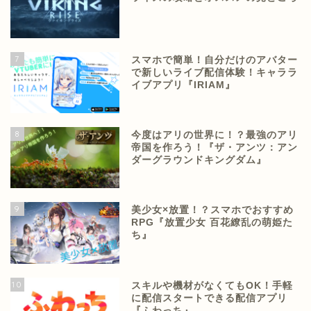
7
スマホで簡単！自分だけのアバター
で新しいライブ配信体験！キャララ
イブアプリ『IRIAM』
8
今度はアリの世界に！？最強のアリ
帝国を作ろう！『ザ・アンツ：アン
ダーグラウンドキングダム』
9
美少女×放置！？スマホでおすすめ
RPG『放置少女 百花繚乱の萌姫た
ち』
10
スキルや機材がなくてもOK！手軽
に配信スタートできる配信アプリ
『ふわっち』