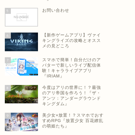
お問い合わせ
5
【新作ゲームアプリ】ヴァイ
6
キングライズの攻略とオスス
メの見どころ
スマホで簡単！自分だけのア
7
バターで新しいライブ配信体
験！キャラライブアプリ
『IRIAM』
今度はアリの世界に！？最強
8
のアリ帝国を作ろう！『ザ・
アンツ：アンダーグラウンド
キングダム』
美少女×放置！？スマホでおす
9
すめRPG『放置少女 百花繚乱
の萌姫たち』