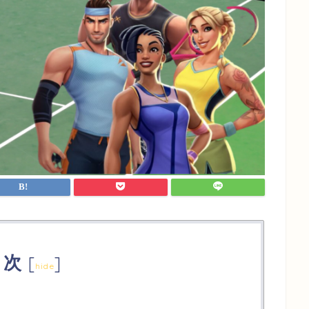
目次
[
]
hide