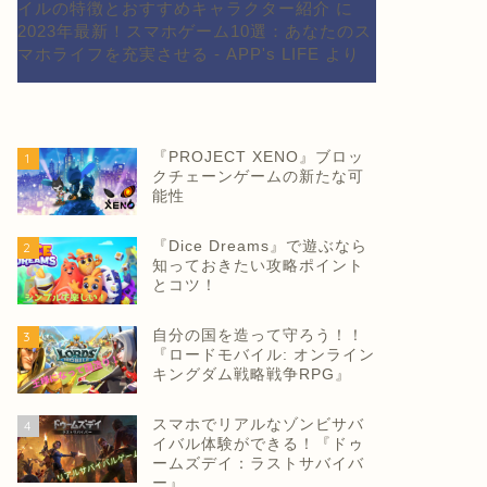
イルの特徴とおすすめキャラクター紹介
に
2023年最新！スマホゲーム10選：あなたのス
マホライフを充実させる - APP's LIFE
より
『PROJECT XENO』ブロッ
1
クチェーンゲームの新たな可
能性
『Dice Dreams』で遊ぶなら
2
知っておきたい攻略ポイント
とコツ！
自分の国を造って守ろう！！
3
『ロードモバイル: オンライン
キングダム戦略戦争RPG』
スマホでリアルなゾンビサバ
4
イバル体験ができる！『ドゥ
ームズデイ：ラストサバイバ
ー』